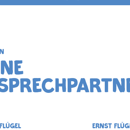
en
ine
sprechpartn
FlÜgel
Ernst FlÜg