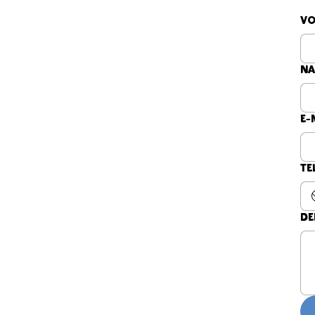
V
N
E-
Te
De