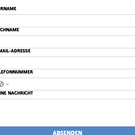
orname
achname
Mail-Adresse
lefonnummer
ine Nachricht
Absenden