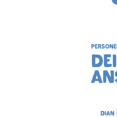
Person
de
an
Dian 