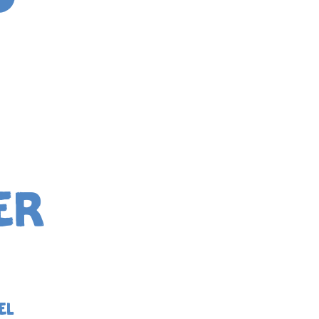
er
el